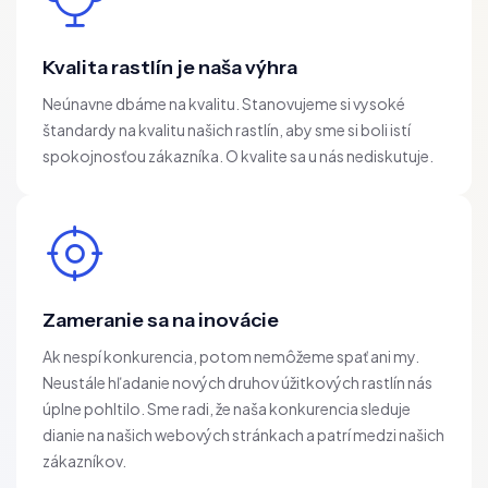
Kvalita rastlín je naša výhra
Neúnavne dbáme na kvalitu. Stanovujeme si vysoké
štandardy na kvalitu našich rastlín, aby sme si boli istí
spokojnosťou zákazníka. O kvalite sa u nás nediskutuje.
Zameranie sa na inovácie
Ak nespí konkurencia, potom nemôžeme spať ani my.
Neustále hľadanie nových druhov úžitkových rastlín nás
úplne pohltilo. Sme radi, že naša konkurencia sleduje
dianie na našich webových stránkach a patrí medzi našich
zákazníkov.