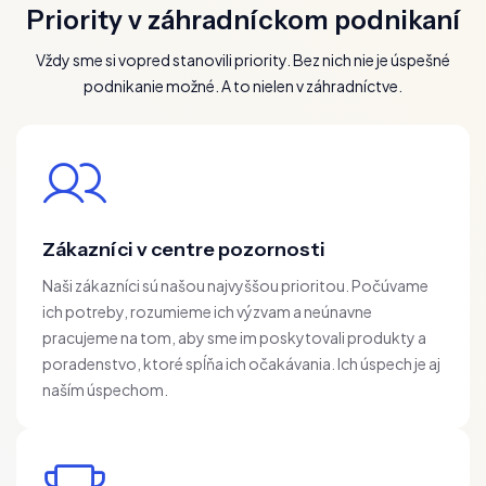
Priority v záhradníckom podnikaní
Vždy sme si vopred stanovili priority. Bez nich nie je úspešné
podnikanie možné. A to nielen v záhradníctve.
Zákazníci v centre pozornosti
Naši zákazníci sú našou najvyššou prioritou. Počúvame
ich potreby, rozumieme ich výzvam a neúnavne
pracujeme na tom, aby sme im poskytovali produkty a
poradenstvo, ktoré spĺňa ich očakávania. Ich úspech je aj
naším úspechom.