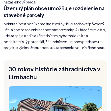
na zásielkový predaj.
Územný plán obce umožňuje rozdelenie na
stavebné parcely
Nehnuteľnosť ponúka možnosť voľby: buď zachovať pôvodný
účel alebo rozdelenie na stavebné pozemky. Ak hľadáte miesto,
kde sa spája tradícia záhradníctva, výborná lokalita a
podnikateľský potenciál, Záhradníctvo Limbach predstavuje
projekt s výnimočnou hodnotou a perspektívou ďalšieho rastu.
30 rokov histórie záhradníctva v
Limbachu