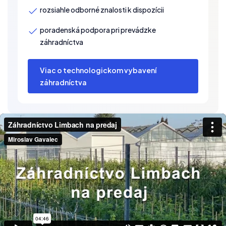
rozsiahle odborné znalosti k dispozícii
poradenská podpora pri prevádzke
záhradníctva
Viac o technologickom vybavení
záhradníctva