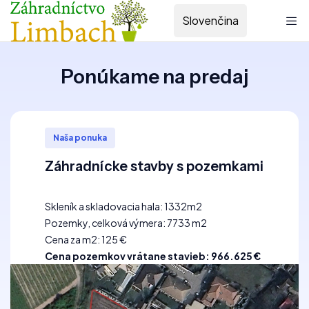
Slovenčina
Ponúkame na predaj
Naša ponuka
Záhradnícke stavby s pozemkami
Skleník a skladovacia hala: 1332m2
Pozemky, celková výmera: 7733 m2
Cena za m2: 125 €
Cena pozemkov vrátane stavieb: 966.625 €