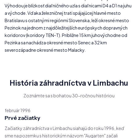
Výhodou je blízkosť diaľničného uzla s diaľnicami D4 a D1 na juhu
a východe. Vďaka železničnej trati spájajúcej hlavné mesto
Bratislavu s ostatnými regiónmi Slovenska, leží okresné mesto
Pezinok na jednom z najdôležitejších európskych dopravných
koridorov (koridory TEN-T). Približne 15 km juhovýchodne od
Pezinka sa nachádza okresné mesto Senec a 32 km
severozápadne okresné mesto Malacky.
História záhradníctva v Limbachu
Zoznámte sa s bohatou 30-ročnou históriou
február 1996
Prvé začiatky
Začiatky záhradníctva v Limbachu siahajú do roku 1996, keď
sme na pozemku s historickým názvom "Augarten" začali