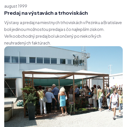
august 1999
Predaj na výstavách a trhoviskách
Výstavy a predaj na miestnych trhoviskách v Pezinku a Bratislave
boli jedinou možnosťou predaja s čo najlepším ziskom.
Veľkoobchodný predaj bol ukončený po niekoľkých
neuhradených faktúrach.