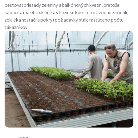
pestovať priesady zeleniny a balkónových kvetín, pretože
kapacita malého skleníka v Pezinku kde sme pôvodne začínali,
zďaleka nestačila pokryť požiadavky stále rastúceho počtu
zákazníkov.