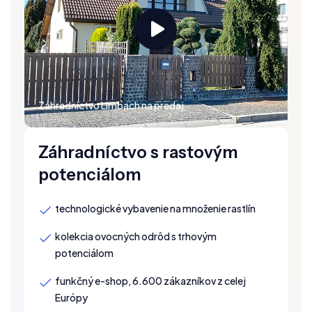
Záhradníctvo Limbach na predaj
Záhradníctvo s rastovým
potenciálom
technologické vybavenie na množenie rastlín
kolekcia ovocných odrôd s trhovým
potenciálom
funkčný e-shop, 6.600 zákazníkov z celej
Európy