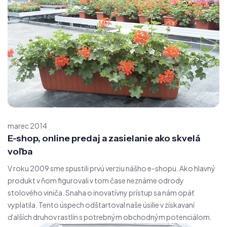
marec 2014
E-shop, online predaj a zasielanie ako skvelá
voľba
V roku 2009 sme spustili prvú verziu nášho e-shopu. Ako hlavný
produkt v ňom figurovali v tom čase neznáme odrody
stolového viniča. Snaha o inovatívny prístup sa nám opäť
vyplatila. Tento úspech odštartoval naše úsilie v získavaní
ďalších druhov rastlín s potrebným obchodným potenciálom.