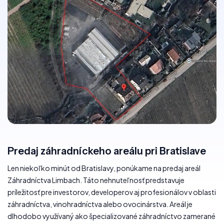
Predaj záhradníckeho areálu pri Bratislave
Len niekoľko minút od Bratislavy, ponúkame na predaj areál
Záhradníctva Limbach. Táto nehnuteľnosť predstavuje
príležitosť pre investorov, developerov aj profesionálov v oblasti
záhradníctva, vinohradníctva alebo ovocinárstva. Areál je
dlhodobo využívaný ako špecializované záhradníctvo zamerané