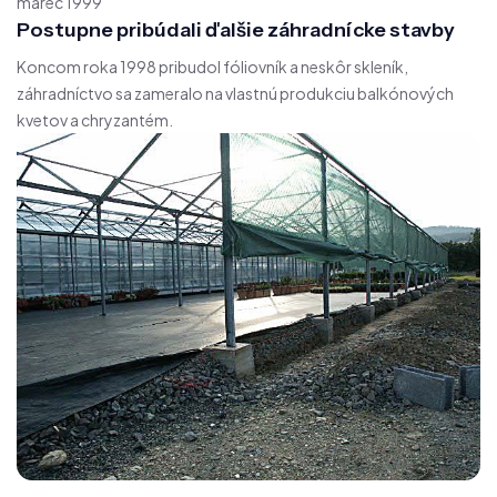
marec 1999
Postupne pribúdali ďalšie záhradnícke stavby
Koncom roka 1998 pribudol fóliovník a neskôr skleník,
záhradníctvo sa zameralo na vlastnú produkciu balkónových
kvetov a chryzantém.