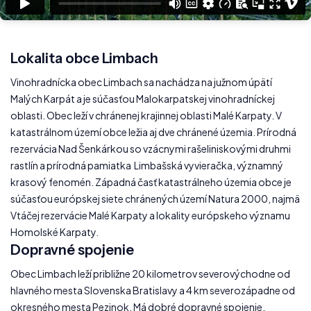
Lokalita obce Limbach
Vinohradnícka obec Limbach sa nachádza na južnom úpätí
Malých Karpát a je súčasťou Malokarpatskej vinohradníckej
oblasti. Obec leží v chránenej krajinnej oblasti Malé Karpaty. V
katastrálnom území obce ležia aj dve chránené územia. Prírodná
rezervácia Nad Šenkárkou so vzácnymi rašeliniskovými druhmi
rastlín a prírodná pamiatka Limbašská vyvieračka, významný
krasový fenomén. Západná časť katastrálneho územia obce je
súčasťou európskej siete chránených území Natura 2000, najmä
Vtáčej rezervácie Malé Karpaty a lokality európskeho významu
Homolské Karpaty.
Dopravné spojenie
Obec Limbach leží približne 20 kilometrov severovýchodne od
hlavného mesta Slovenska Bratislavy a 4 km severozápadne od
okresného mesta Pezinok. Má dobré dopravné spojenie.