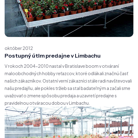
október 2012
Postupný útlm predajne v Limbachu
V rokoch 2004-2010 nastal v Bratislave boom v otváraní
maloobchodných hobby reťazcov, ktoré odlákali značnú časť
našich zákazníkov. Ostatní verní zákazníci stále radi navštevovali
našu predajňu, ale pokles tržieb sa stal badateľným a začali sme
uvažovať o zmene spôsobu predaja a uzavretí predajne s
pravidelnou otváracou dobou v Limbachu.