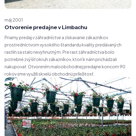
máj 2001
Otvorenie predajne v Limbachu
Priamy predaj v záhradníctve a získavanie zákazníkov
prostredníctvom vysokého štandardu kvality predávaných
rastlín sa stalo nevyhnutným. Pre rast záhradníctva bolo
potrebné zvýšiť okruh zákazníkov, ktorí k nám prichádzali
nakupovať. Otvorením maloobchodnej predajne koncom 90.
rokov sme využili skvelú obchodnú príležitosť.